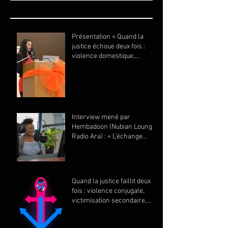
Présentation « Quand la
justice échoue deux fois :
violence domestique,
impunité, féminicide et
suicide » – @Orange Evening
par Drop an Drun asbl
(29.11.2025)
Interview mené par
Hembadoon (Nubian Lounge,
Radio Ara) : « L'échange
sexuel : est-ce de l'amour ou
autre chose ? » (13.11.2025)
Quand la justice faillit deux
fois : violence conjugale,
victimisation secondaire,
féminicide et suicide