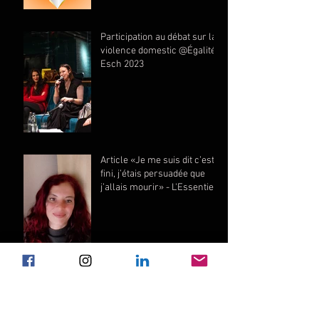
Participation au débat sur la
violence domestic @Égalité
Esch 2023
Article «Je me suis dit c’est
fini, j’étais persuadée que
j’allais mourir» - L'Essentiel
à la veille de la Semaine
Orange. (23.11.2023)
Letz Hear It! Podcast:
Parlons de la violence