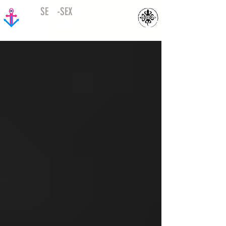
SE
ED
-
SEX
EDUCATION
DECOLONIZED